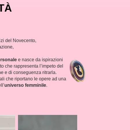
TÀ
izi del Novecento,
razione,
rsonale
e nasce da ispirazioni
nto che rappresenta l’impeto del
ne e di conseguenza ritrarla.
uali che riportano le opere ad una
ll’
universo femminile
.